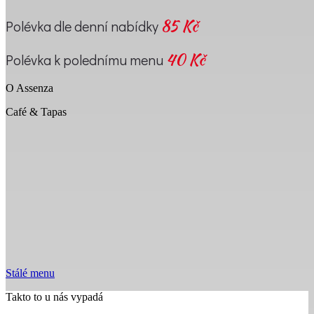
85 Kč
Polévka dle denní nabídky
40 Kč
Polévka k polednímu menu
O Assenza
Café & Tapas
Kavárna Assenza, dnes už skoro možná tak trochu i restaurace,
pojmenovaná podle vesničky na břehu Lago di Garda. Kavárna
Assenza, kterou jsme otevírali v létě v r. 2015 s kávou, dezerty, víny
a samozřejmě španělskými tapas. Dnes již pro Vás v pastavaru
vaříme čerstvé těstoviny a noky, připravujeme saláty, zapékáme
toasty a brambory a můžete posnídat i vejce Benedikt, ham&eggs či
omelety a ve všední dny podáváme i polední menu. Věříme, že
prostředí, obsluha i jídlo a pití v Assenze Vám zpříjemní den a
strávíte zde příjemné chvíle, ať už s přáteli, rodinou nebo třeba
obchodními partnery. Těšíme se na Vaši návštěvu.
Stálé menu
Takto to u nás vypadá