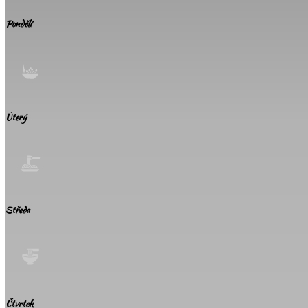
Pondělí
Úterý
Středa
Čtvrtek