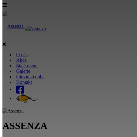
O nás
Akce
Stálé menu
Galerie
Otevírací doba
Kontakt
ASSENZA